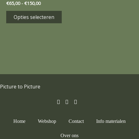
€
65,00
-
€
150,00
variaties.
Deze
Opties selecteren
optie
kan
gekozen
worden
op
de
productpagina
Picture to Picture
Home
Webshop
Contact
Info materialen
Over ons