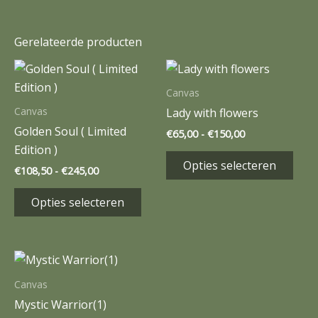
Gerelateerde producten
Prijsklasse:
Prijsklasse:
Dit
Dit
€108,50
€65,00
product
prod
tot
tot
Canvas
€245,00
€150,00
heeft
heef
Canvas
Lady with flowers
meerdere
mee
Golden Soul ( Limited
€
65,00
-
€
150,00
variaties.
varia
Edition )
Deze
Dez
Opties selecteren
€
108,50
-
€
245,00
optie
opti
kan
kan
Opties selecteren
gekozen
gek
worden
wor
op
op
Prijsklasse:
Dit
€65,00
de
de
product
tot
Canvas
productpagina
prod
€150,00
heeft
Mystic Warrior(1)
meerdere