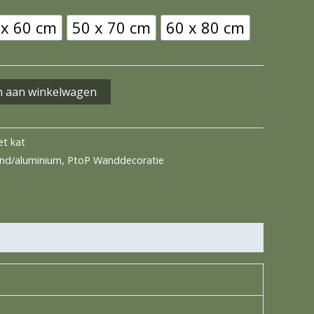
 x 60 cm
50 x 70 cm
60 x 80 cm
 aan winkelwagen
t kat
nd/aluminium
,
PtoP Wanddecoratie