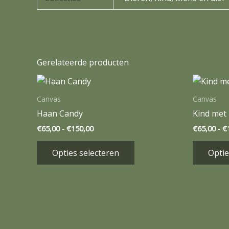
Gerelateerde producten
Prijsklasse:
Dit
€65,00
product
tot
Canvas
Canvas
€150,00
heeft
Haan Candy
Kind met
meerdere
€
65,00
-
€
150,00
€
65,00
-
€
variaties.
Deze
Opties selecteren
Optie
optie
kan
gekozen
worden
op
de