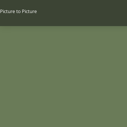
Ga
naar
Picture to Picture
de
inhoud