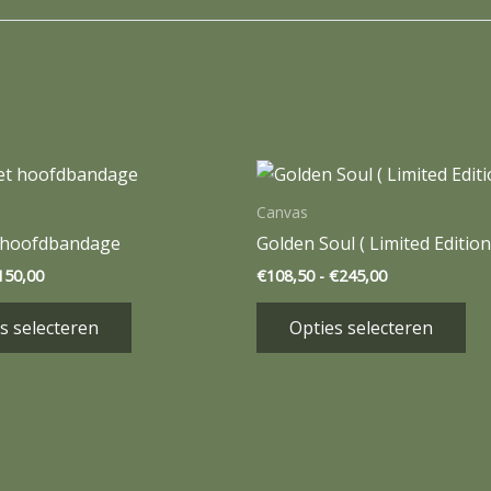
Prijsklasse:
Prijsklasse:
Dit
Dit
€65,00
€108,50
product
pr
tot
tot
Canvas
€150,00
€245,00
heeft
hee
 hoofdbandage
Golden Soul ( Limited Edition
meerdere
me
150,00
€
108,50
-
€
245,00
variaties.
var
Deze
De
s selecteren
Opties selecteren
optie
opt
kan
ka
gekozen
ge
worden
wo
op
op
de
de