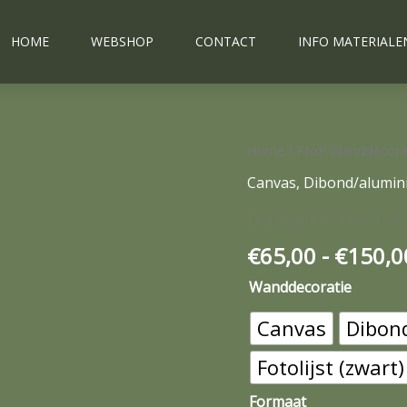
HOME
WEBSHOP
CONTACT
INFO MATERIALE
Jongens
Home
/
PtoP Wanddecora
met
Canvas
,
Dibond/alumin
kat
Jongens met k
aantal
€
65,00
-
€
150,0
Wanddecoratie
Canvas
Dibon
Fotolijst (zwart)
Formaat