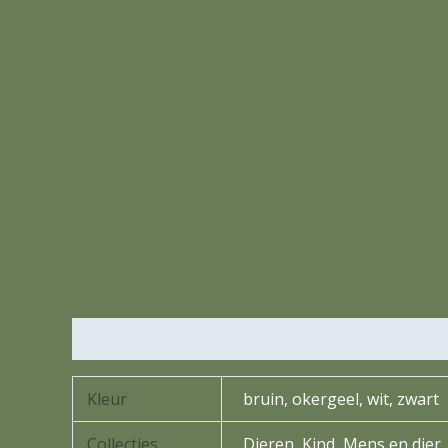
Extra informatie
Kleur
bruin, okergeel, wit, zwart
Collecties
Dieren, Kind, Mens en dier