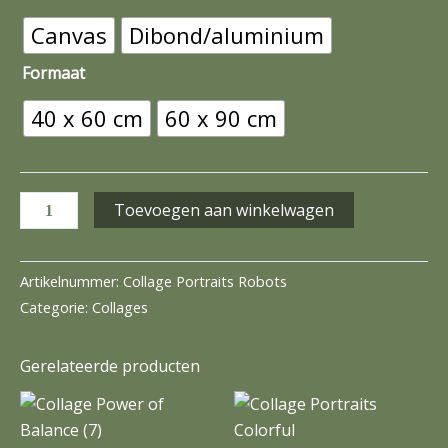
Canvas
Dibond/aluminium
Formaat
40 x 60 cm
60 x 90 cm
Toevoegen aan winkelwagen
Artikelnummer:
Collage Portraits Robots
Categorie:
Collages
Gerelateerde producten
Prijsklasse:
Prijsklasse:
Dit
Dit
€77,50
€77,50
product
prod
tot
tot