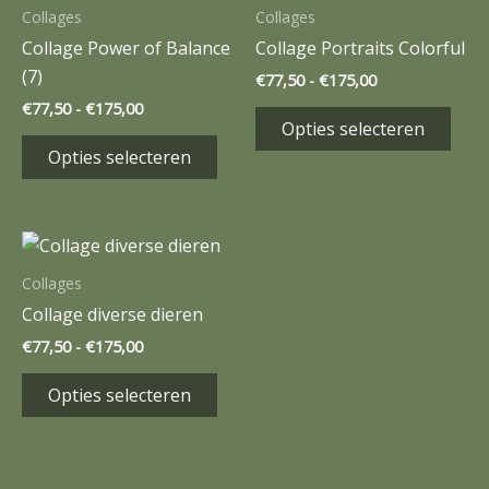
€175,00
€175,00
heeft
heef
Collages
Collages
meerdere
mee
Collage Power of Balance
Collage Portraits Colorful
variaties.
varia
(7)
€
77,50
-
€
175,00
Deze
Dez
€
77,50
-
€
175,00
optie
opti
Opties selecteren
kan
kan
Opties selecteren
gekozen
gek
worden
wor
op
op
Prijsklasse:
Dit
€77,50
de
de
product
tot
Collages
productpagina
prod
€175,00
heeft
Collage diverse dieren
meerdere
€
77,50
-
€
175,00
variaties.
Deze
Opties selecteren
optie
kan
gekozen