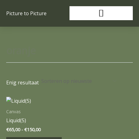
Ga
naar
Picture to Picture
de
inhoud
oranje
Enig resultaat
Prijsklasse:
Dit
€65,00
product
tot
Canvas
€150,00
heeft
Liquid(5)
meerdere
€
65,00
-
€
150,00
variaties.