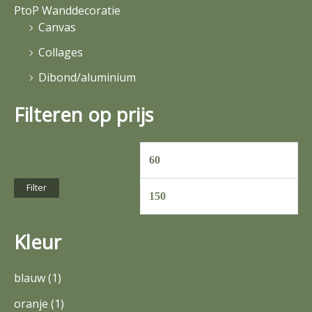
PtoP Wanddecoratie
a
j
j
Canvas
a
s
s
Collages
r
Dibond/aluminium
:
Filteren op prijs
Filter
Kleur
blauw
(1)
oranje
(1)